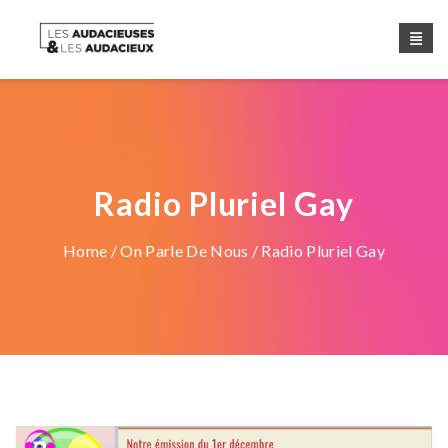
Radio Pluriel Gay
Home
/
On Parle De Nous
/ Radio Pluriel Gay