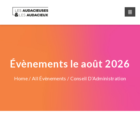
Évènements le août 2026
Home
/
All Évènements
/ Conseil D’Administration