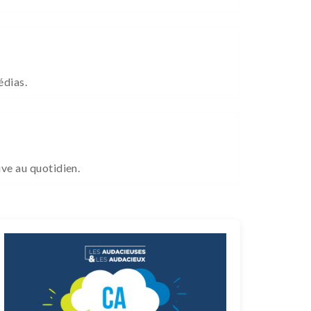
édias.
ive au quotidien.