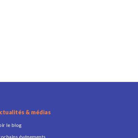
ctualités & médias
oir le blog
rochains événements