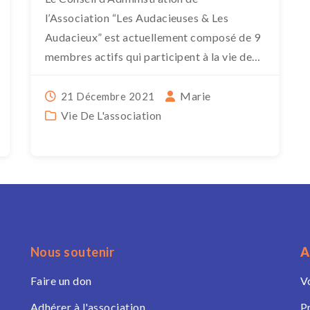
l’Association “Les Audacieuses & Les
Audacieux” est actuellement composé de 9
membres actifs qui participent à la vie de
l’association dont 4 personnes au bureau.
Les […]
Marie
21 Décembre 2021
Vie De L'association
Nous soutenir
A
Faire un don
V
Adhérer à l'association
P