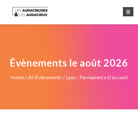
Évènements le août 2026
Home
/
All Évènements
/ Lyon : Permanence D’accueil