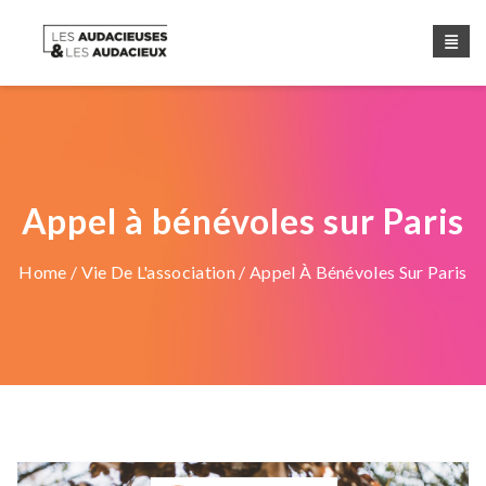
Appel à bénévoles sur Paris
Home
/
Vie De L'association
/ Appel À Bénévoles Sur Paris