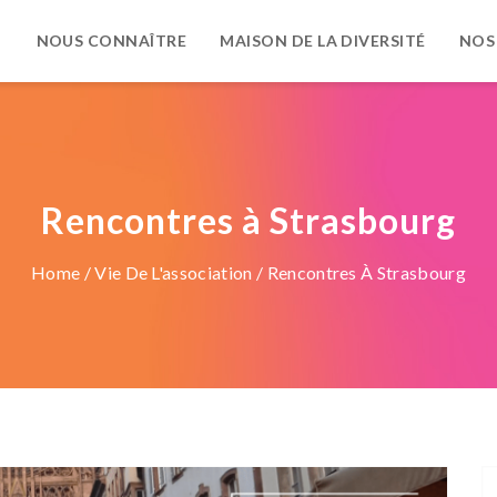
NOUS CONNAÎTRE
MAISON DE LA DIVERSITÉ
NOS
Rencontres à Strasbourg
Home
/
Vie De L'association
/ Rencontres À Strasbourg