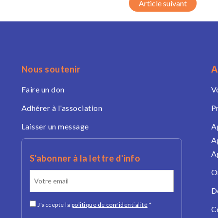
Nous soutenir
A
Faire un don
V
Adhérer à l'association
P
Laisser un message
A
A
A
S'abonner à la lettre d'info
O
D
J'accepte la
politique de confidentialité
*
C