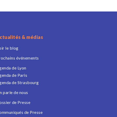
ctualités & médias
oir le blog
rochains événements
genda de Lyon
genda de Paris
genda de Strasbourg
n parle de nous
ossier de Presse
ommuniqués de Presse