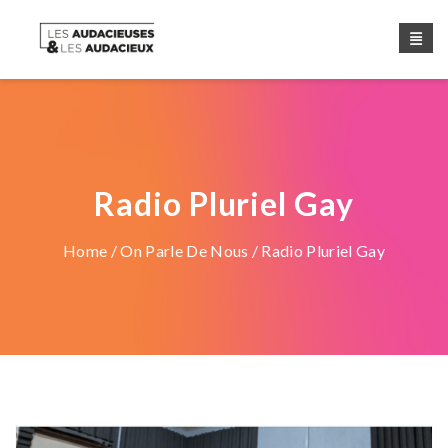
Radio Pluriel Gay
Home
/
On Parle De Nous
/ Radio Pluriel Gay