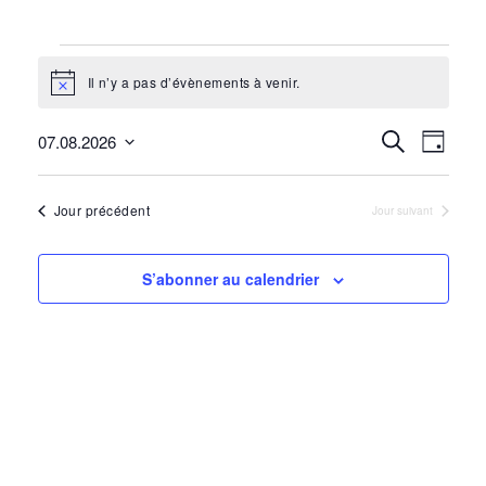
Évènements
Il n’y a pas d’évènements à venir.
Notice
for
7
Recherc
Recherche
Navi
07.08.2026
Jour
Sélectionnez
août
et
de
une
Jour précédent
2026
Jour suivant
navigati
vues
date.
de
Évè
S’abonner au calendrier
vues
Évènem