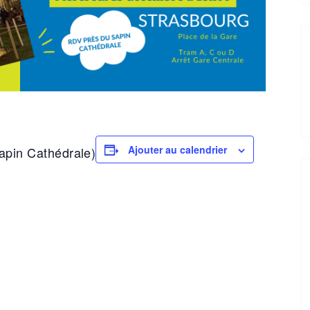
Ajouter au calendrier
apin Cathédrale)