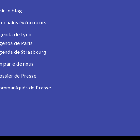
oir le blog
rochains événements
genda de Lyon
genda de Paris
genda de Strasbourg
n parle de nous
ossier de Presse
ommuniqués de Presse