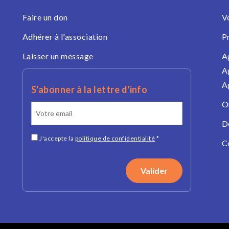
Faire un don
V
Adhérer à l'association
P
Laisser un message
A
A
A
S'abonner à la lettre d'info
O
D
J'accepte la
politique de confidentialité
*
C