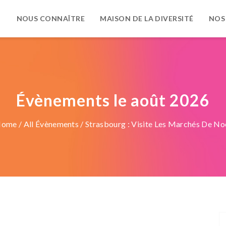
NOUS CONNAÎTRE
MAISON DE LA DIVERSITÉ
NOS
Évènements le août 2026
Home
/
All Évènements
/ Strasbourg : Visite Les Marchés De No