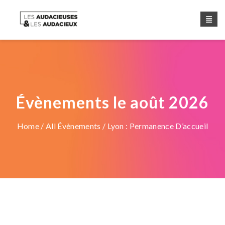
Évènements le août 2026
Home
/
All Évènements
/ Lyon : Permanence D’accueil