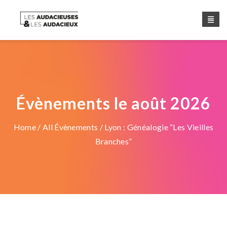
Évènements le août 2026
Home
/
All Évènements
/ Lyon : Généalogie “Les Vieilles
Branches”