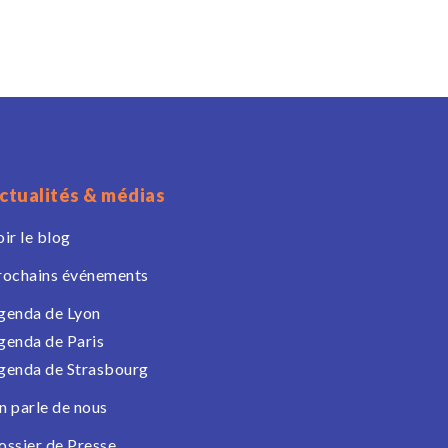
ctualités & médias
oir le blog
rochains événements
genda de Lyon
genda de Paris
genda de Strasbourg
n parle de nous
ossier de Presse