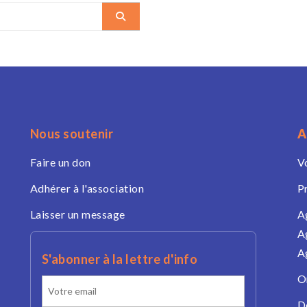
Nous soutenir
A
Faire un don
V
Adhérer à l'association
P
Laisser un message
A
A
A
S'abonner à la lettre d'info
O
D