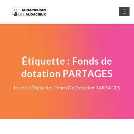
Étiquette :
Fonds de
dotation PARTAGES
Home
/ Étiquette :
Fonds De Dotation PARTAGES