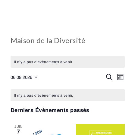
Maison de la Diversité
Il n’y a pas d’évènements à venir.
Recherc
Recherche
Navi
06.08.2026
Mois
Sélectionnez
et
de
Calendrier
une
Il n’y a pas d’évènements à venir.
navigati
vues
de
date.
de
Derniers Évènements passés
Évè
Évènements
vues
JUIN
Évènem
7