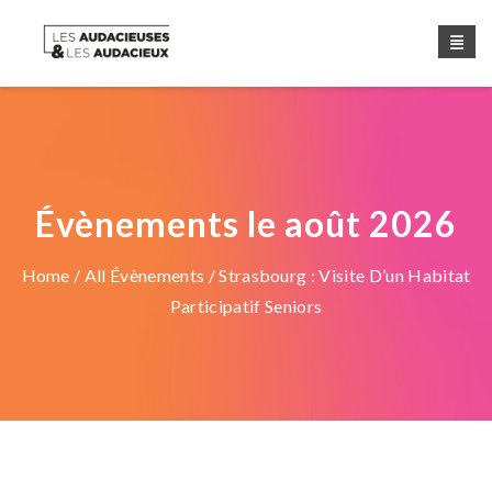
Évènements le août 2026
Home
/
All Évènements
/ Strasbourg : Visite D’un Habitat
Participatif Seniors