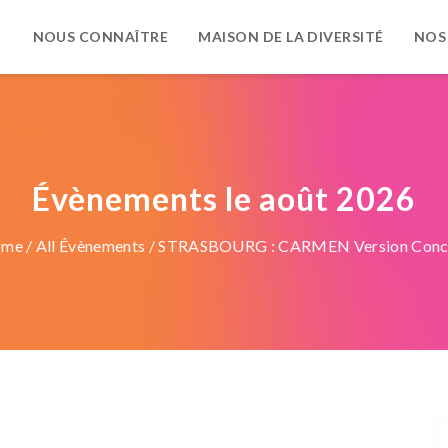
NOUS CONNAÎTRE
MAISON DE LA DIVERSITÉ
NOS
Évènements le août 2026
ome
/
All Évènements
/ STRASBOURG : CARMEN Version Conc