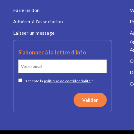
Faire un don
V
Adhérer à l'association
P
Laisser un message
A
A
A
S'abonner à la lettre d'info
O
D
J'accepte la
politique de confidentialité
*
C