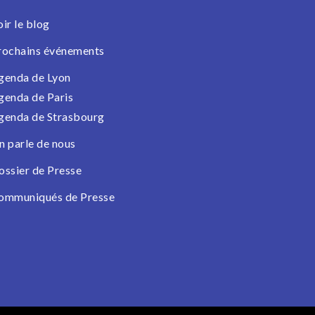
oir le blog
rochains événements
genda de Lyon
genda de Paris
genda de Strasbourg
n parle de nous
ossier de Presse
ommuniqués de Presse