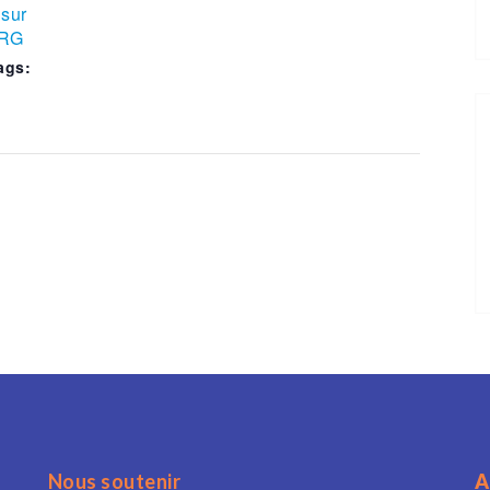
sur
RG
ags:
Nous soutenir
A