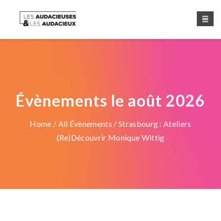
Évènements le août 2026
Home
/
All Évènements
/ Strasbourg : Ateliers
(Re)découvrir Monique Wittig