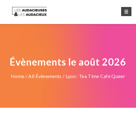
Évènements le août 2026
Home
/
All Évènements
/ Lyon : Tea Time Café Queer