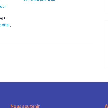
sur
ags:
ionnel
,
Nous soutenir
A