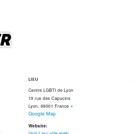
LIEU
Centre LGBTI de Lyon
19 rue des Capucins
+
Lyon
,
69001
France
Google Map
Website:
Voir Lieu site web
: