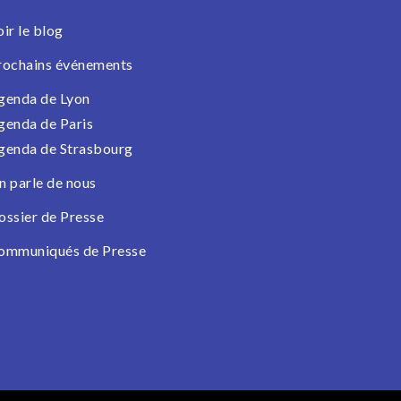
oir le blog
rochains événements
genda de Lyon
genda de Paris
genda de Strasbourg
n parle de nous
ossier de Presse
ommuniqués de Presse