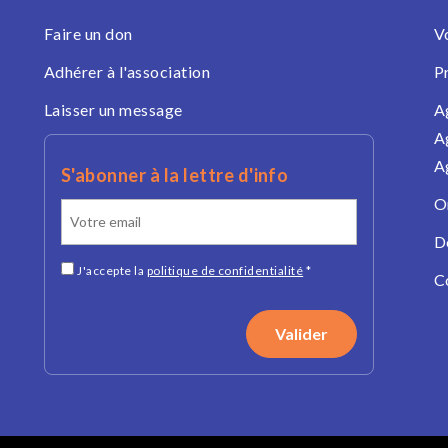
Faire un don
V
Adhérer à l'association
P
Laisser un message
A
A
A
S'abonner à la lettre d'info
O
D
J'accepte la
politique de confidentialité
*
C