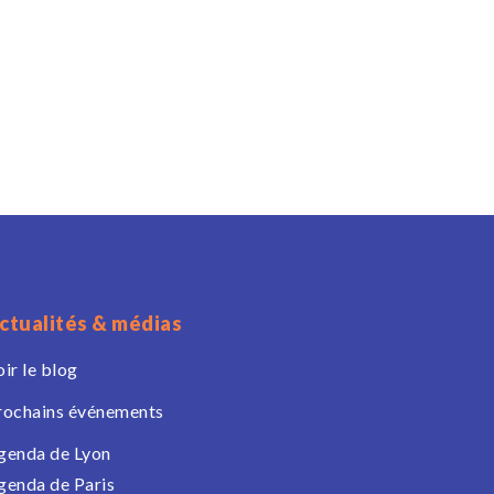
ctualités & médias
oir le blog
rochains événements
genda de Lyon
genda de Paris