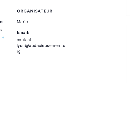
ORGANISATEUR
yon
Marie
s
Email:
+
e
contact-
lyon@audacieusement.o
rg
b