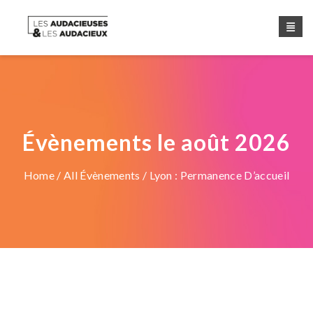
Évènements le août 2026
Home
/
All Évènements
/ Lyon : Permanence D’accueil