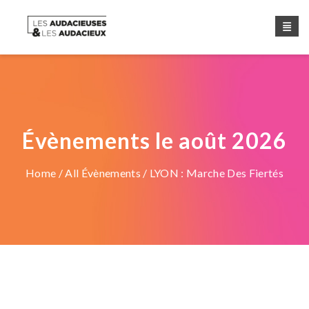
Évènements le août 2026
Home
/
All Évènements
/ LYON : Marche Des Fiertés