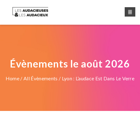
Évènements le août 2026
Home
/
All Évènements
/ Lyon : L’audace Est Dans Le Verre