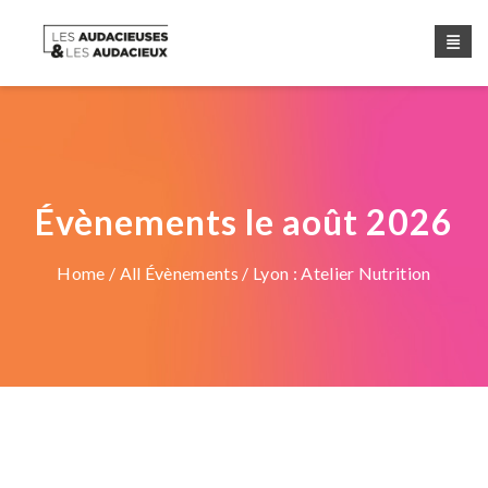
Évènements le août 2026
Home
/
All Évènements
/ Lyon : Atelier Nutrition