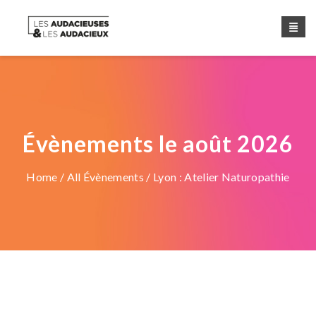
Évènements le août 2026
Home
/
All Évènements
/ Lyon : Atelier Naturopathie