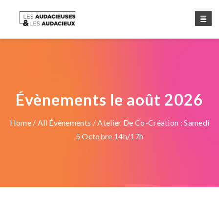
Évènements le août 2026
Home
/
All Évènements
/ Atelier De Co-Création : Samedi
5 Octobre 14h/17h