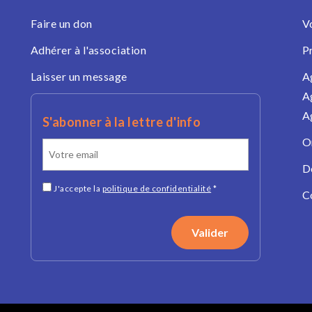
Faire un don
V
Adhérer à l'association
P
Laisser un message
A
A
A
S'abonner à la lettre d'info
O
D
J'accepte la
politique de confidentialité
*
C