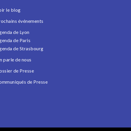
oir le blog
rochains événements
genda de Lyon
genda de Paris
genda de Strasbourg
n parle de nous
ossier de Presse
ommuniqués de Presse