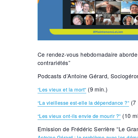
Ce rendez-vous hebdomadaire aborde le
contrariétés”
Podcasts d’Antoine Gérard, Sociogéro
(9 min.)
“Les vieux et la mort”
(7 
“La vieillesse est-elle la dépendance ?”
(10 mi
“Les vieux ont-ils envie de mourir ?”
Emission de Frédéric Serrière “Le Gra
Antoine Gérard : le problème avec les déma