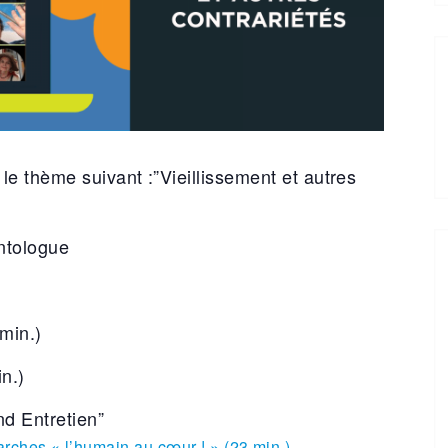
 thème suivant :”Vieillissement et autres
ntologue
min.)
n.)
nd Entretien”
rches « l’humain au cœur ! » (23 min.)