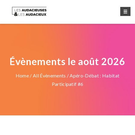
Évènements le août 2026
Home
/
All Évènements
/ Apéro-Débat : Habitat
Participatif #6