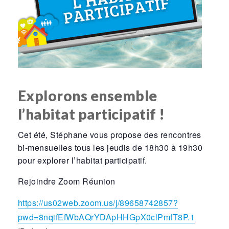
Explorons ensemble
l’habitat participatif !
Cet été, Stéphane vous propose des rencontres
bi-mensuelles tous les jeudis de 18h30 à 19h30
pour explorer l’habitat participatif.
Rejoindre Zoom Réunion
https://us02web.zoom.us/j/89658742857?
pwd=8nqifEfWbAQrYDApHHGpX0clPmfT8P.1