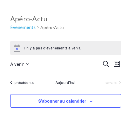
Apéro-Actu
Évènements
Apéro-Actu
Évènements
Il n’y a pas d’évènements à venir.
Notice
Recherc
Recherche
Navi
À venir
Liste
Sélectionnez
et
de
une
Évènements
précédents
Aujourd’hui
Évènements
suivants
navigati
vues
date.
de
Évè
S’abonner au calendrier
vues
Évènem