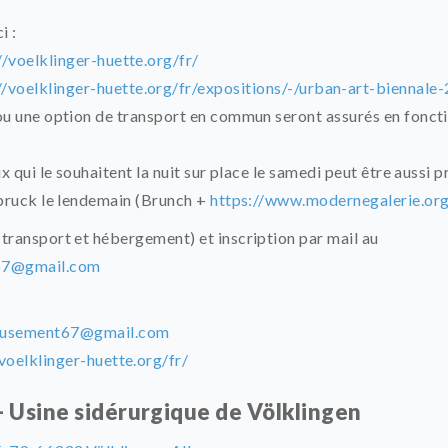
i :
//voelklinger-huette.org/fr/
//voelklinger-huette.org/fr/expositions/-/urban-art-biennal
ou une option de transport en commun seront assurés en fonc
ux qui le souhaitent la nuit sur place le samedi peut être aussi
ebruck le lendemain (Brunch +
https://www.modernegalerie.org
transport et hébergement) et inscription par mail au
67@gmail.com
eusement67@gmail.com
/voelklinger-huette.org/fr/
- Usine sidérurgique de Völklingen