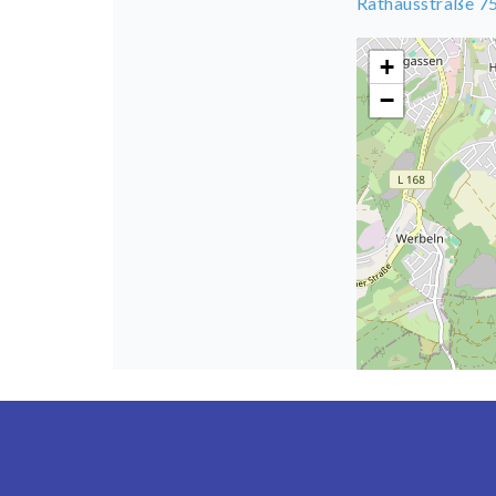
Rathausstraße 75
+
−