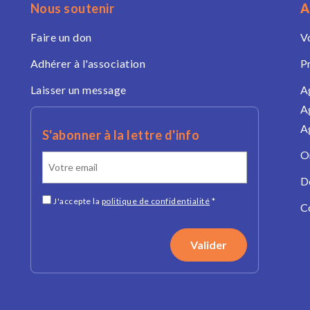
Nous soutenir
A
Faire un don
V
Adhérer à l'association
P
Laisser un message
A
A
A
S'abonner à la lettre d'info
O
D
J'accepte la
politique de confidentialité
*
C