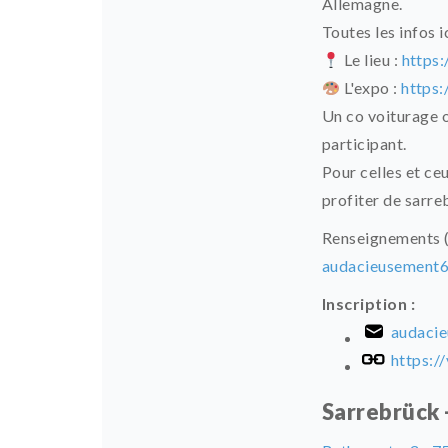
Allemagne.
Toutes les infos ic
Le lieu :
https:
L'expo :
https:
Un co voiturage 
participant.
Pour celles et ce
profiter de sarr
Renseignements (
audacieusement
Inscription :
audaci
https:/
Sarrebrück 