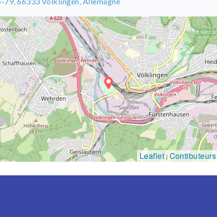
-79, 66333 Völklingen, Allemagne
Leaflet
Contibuteur
|