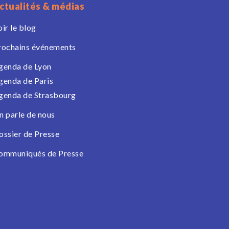
ctualités & médias
oir le blog
rochains événements
genda de Lyon
genda de Paris
genda de Strasbourg
n parle de nous
ossier de Presse
ommuniqués de Presse